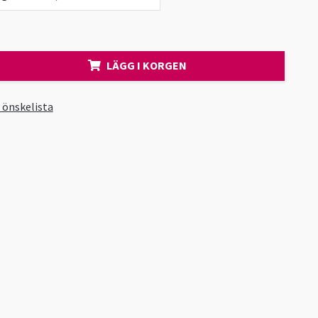
LÄGG I KORGEN
i önskelista