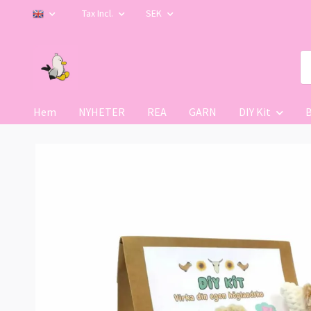
Tax Incl.
SEK
Hem
NYHETER
REA
GARN
DIY Kit