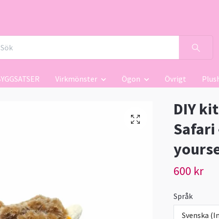
BYGGSATSER
Virkmönster
Ögon
Övrigt
Plus
DIY ki
Safari 
yourse
600 kr
Språk
Svenska (In