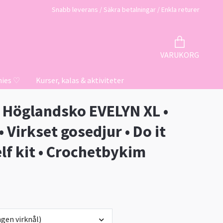
Snabb leverans / Säkra betalningar / Enkla returer
VARUKORG
hies ♡
Kurser, kalas & aktiviteter
t Höglandsko EVELYN XL •
• Virkset gosedjur • Do it
lf kit • Crochetbykim
gen virknål)