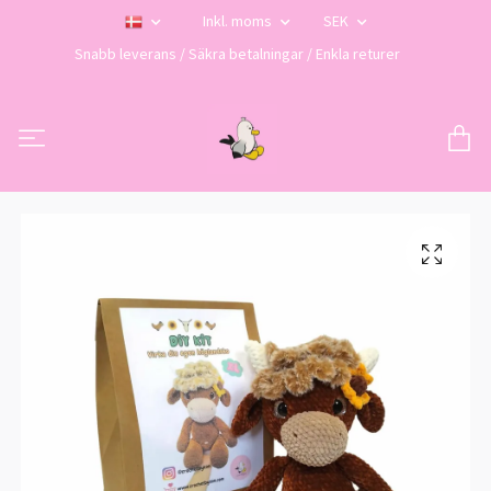
Inkl. moms
SEK
Snabb leverans / Säkra betalningar / Enkla returer