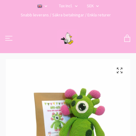
Tax Incl.
SEK
Snabb leverans / Säkra betalningar / Enkla returer