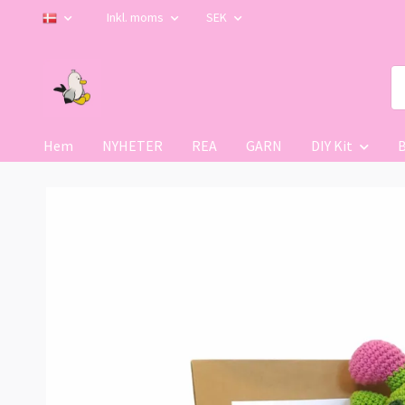
Inkl. moms
SEK
Hem
NYHETER
REA
GARN
DIY Kit