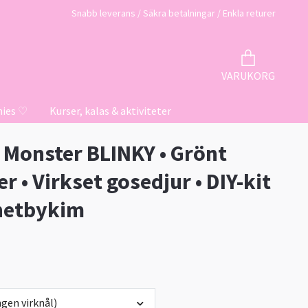
Snabb leverans / Säkra betalningar / Enkla returer
VARUKORG
hies ♡
Kurser, kalas & aktiviteter
t Monster BLINKY • Grönt
r • Virkset gosedjur • DIY-kit
hetbykim
gen virknål)