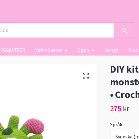
BYGGSATSER
Virkmönster
Ögon
Övrigt
Plus
DIY ki
monste
• Croc
275 kr
Språk
Svenska (In