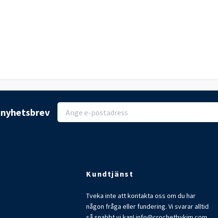
r nyhetsbrev
Kundtjänst
Tveka inte att kontakta oss om du har
någon fråga eller fundering. Vi svarar alltid
så snabbt vi kan!
info@crochetbykim.com