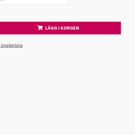
LÄGG I KORGEN
i önskelista