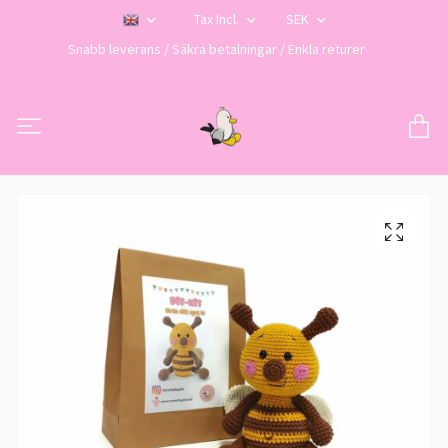
Tax Incl.
SEK
Snabb leverans / Säkra betalningar / Enkla returer