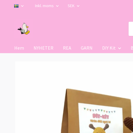
Inkl. moms
SEK
Hem
NYHETER
REA
GARN
DIY Kit