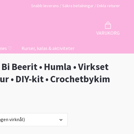
Snabb leverans / Säkra betalningar / Enkla returer
VARUKORG
hies ♡
Kurser, kalas & aktiviteter
 Bi Beerit • Humla • Virkset
ur • DIY-kit • Crochetbykim
gen virknål)