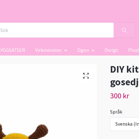
BYGGSATSER
Virkmönster
Ögon
Övrigt
Plus
DIY kit
gosedj
300 kr
Språk
Svenska (In