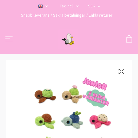
Tax Incl.
SEK
Snabb leverans / Säkra betalningar / Enkla returer