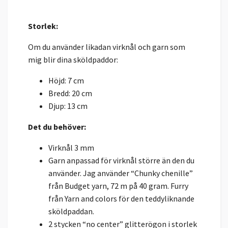
Storlek:
Om du använder likadan virknål och garn som
mig blir dina sköldpaddor:
Höjd: 7 cm
Bredd: 20 cm
Djup: 13 cm
Det du behöver:
Virknål 3 mm
Garn anpassad för virknål större än den du
använder. Jag använder “Chunky chenille”
från Budget yarn, 72 m på 40 gram. Furry
från Yarn and colors för den teddyliknande
sköldpaddan.
2 stycken “no center” glitterögon i storlek