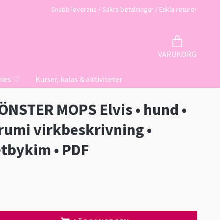
Snabb leverans / Säkra betalningar / Enkla returer
VARUKORG
hies ♡
Kurser, kalas & aktiviteter
NSTER MOPS Elvis • hund •
umi virkbeskrivning •
tbykim • PDF