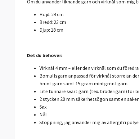
Om du använder liknande garn och virknål som mig bl
Höjd: 24 cm
Bredd: 23 cm
Djup: 18 cm
Det du behöver:
Virknål 4 mm – eller den virknål som du föredr
Bomullsgarn anpassad för virknål större än de
brunt garn samt 15 gram mintgrönt garn.
Lite tunnare svart garn (tex. broderigarn) för b
2 stycken 20 mm säkerhetsögon samt en säker
Sax
Nål
Stoppning, jag använder mig av allergifri poly