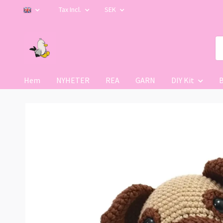
Tax Incl.
SEK
Hem
NYHETER
REA
GARN
DIY Kit