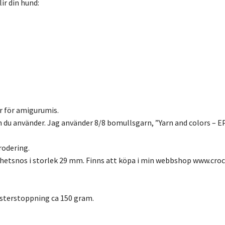
ir din hund:
ar för amigurumis.
n du använder. Jag använder 8/8 bomullsgarn, ”Yarn and colors – E
rodering.
hetsnos i storlek 29 mm. Finns att köpa i min webbshop www.cro
esterstoppning ca 150 gram.