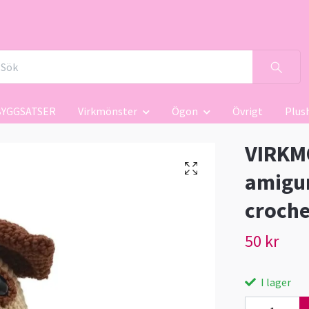
BYGGSATSER
Virkmönster
Ögon
Övrigt
Plus
VIRKMÖ
amigur
croche
50 kr
I lager