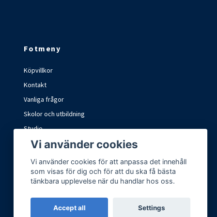
Fotmeny
Köpvillkor
Kontakt
Vanliga frågor
Skolor och utbildning
Studio
Vi använder cookies
Marknader och mässor
Vi använder cookies för att anpassa det innehåll
som visas för dig och för att du ska få bästa
tänkbara upplevelse när du handlar hos oss.
Accept all
Settings