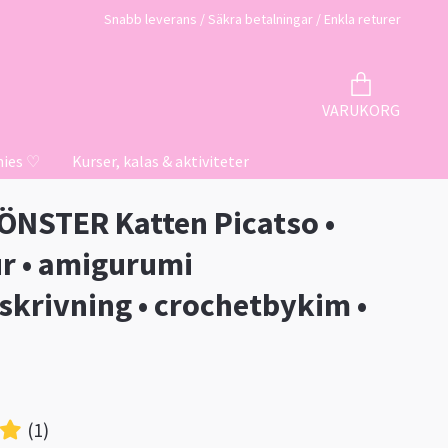
Snabb leverans / Säkra betalningar / Enkla returer
VARUKORG
hies ♡
Kurser, kalas & aktiviteter
NSTER Katten Picatso •
r • amigurumi
skrivning • crochetbykim •
(1)