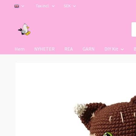
Tax Incl.
SEK
Hem
NYHETER
REA
GARN
DIY Kit