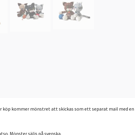
er köp kommer mönstret att skickas som ett separat mail med en lä
atso. Mönster säljs på svenska.