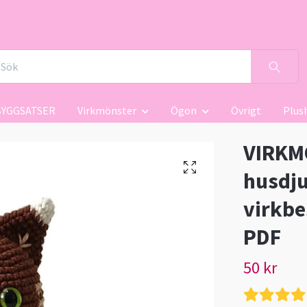
BYGGSATSER
Virkmönster
Ögon
Övrigt
Plus
VIRKMÖ
husdju
virkbe
PDF
50 kr