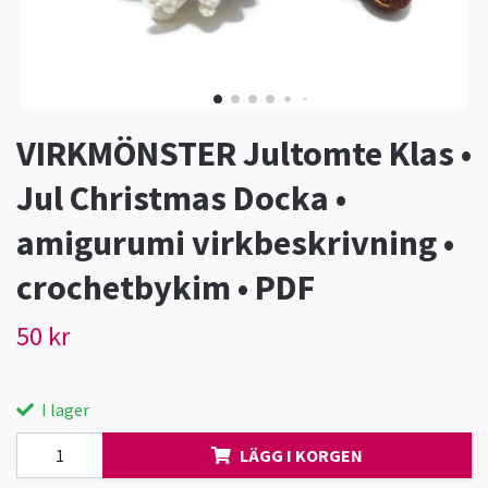
VIRKMÖNSTER Jultomte Klas •
Jul Christmas Docka •
amigurumi virkbeskrivning •
crochetbykim • PDF
50 kr
I lager
LÄGG I KORGEN