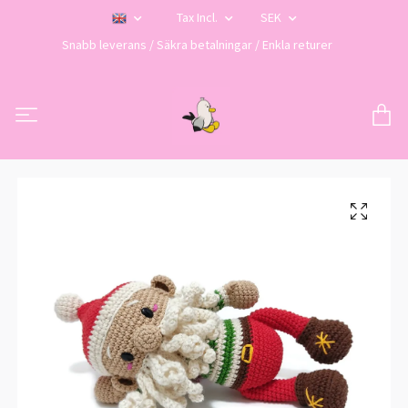
Tax Incl.
SEK
Snabb leverans / Säkra betalningar / Enkla returer