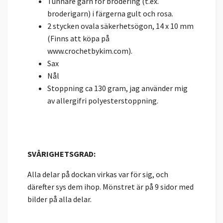
Tunnare garn för brodering (t.ex.
broderigarn) i färgerna gult och rosa.
2 stycken ovala säkerhetsögon, 14 x 10 mm
(Finns att köpa på
www.crochetbykim.com).
Sax
Nål
Stoppning ca 130 gram, jag använder mig
av allergifri polyesterstoppning.
SVÅRIGHETSGRAD:
Alla delar på dockan virkas var för sig, och
därefter sys dem ihop. Mönstret är på 9 sidor med
bilder på alla delar.