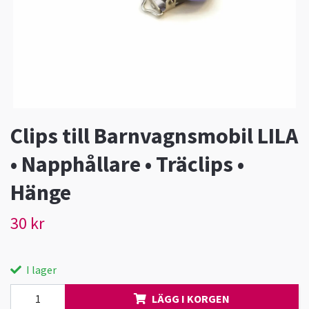
Clips till Barnvagnsmobil LILA
• Napphållare • Träclips •
Hänge
30 kr
I lager
LÄGG I KORGEN