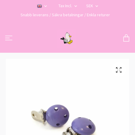
Tax Incl.
SEK
Snabb leverans / Säkra betalningar / Enkla returer