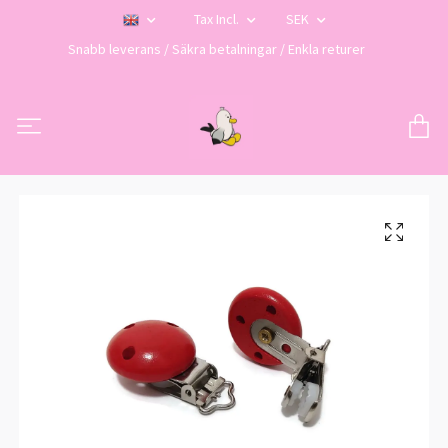
Tax Incl.
SEK
Snabb leverans / Säkra betalningar / Enkla returer