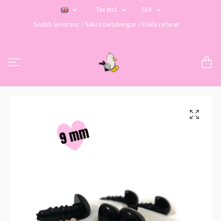
Tax Incl.
SEK
Snabb leverans / Säkra betalningar / Enkla returer