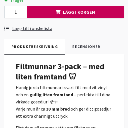
I lager
LÄGG I KORGEN
Lägg till i önskelista
PRODUKTBESKRIVNING
RECENSIONER
Filtmunnar 3-pack – med
liten framtand 🦷
Handgjorda filtmunnar i svart filt med vit vinyl
och en
gullig liten framtand
– perfekta till dina
virkade gosedjur! 🐻✨
Varje mun är ca
30 mm bred
och ger ditt gosedjur
ett extra charmigt uttryck.
Fäst dem på samma sätt som filtögonen: