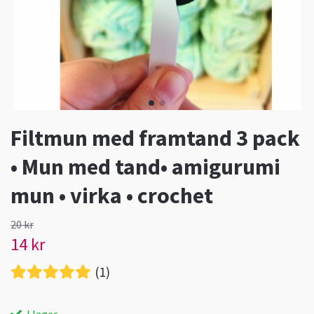
Filtmun med framtand 3 pack
• Mun med tand• amigurumi
mun • virka • crochet
20 kr
14 kr
(1)