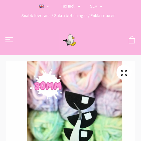
Tax Incl.
SEK
Snabb leverans / Säkra betalningar / Enkla returer