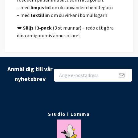
– med
limpistol
om du använder chenillegarn
– med
textillim
om du virkar i bomullsgarn
💋
Säljs i 3-pack
(3 st munnar) – redo att göra
dina amigurumis ännu sötare!
Anmäl dig till vår
nyhetsbrev
Studio i Lomma