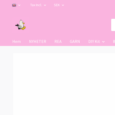
Tax Incl.
SEK
Hem
NYHETER
REA
GARN
DIY Kit