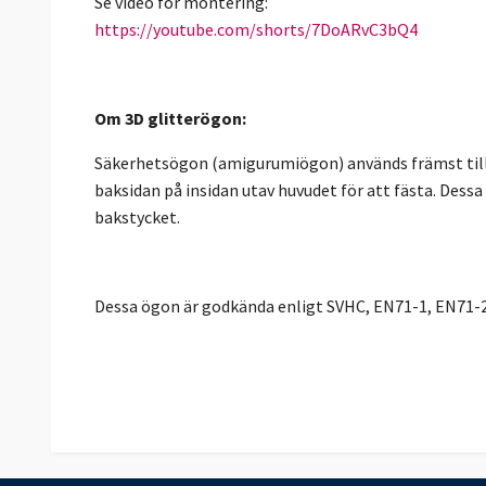
Se video för montering:
https://youtube.com/shorts/7DoARvC3bQ4
Om 3D glitterögon:
Säkerhetsögon (amigurumiögon) används främst till 
baksidan på insidan utav huvudet för att fästa. Dess
bakstycket.
Dessa ögon är godkända enligt SVHC, EN71-1, EN71-2 &