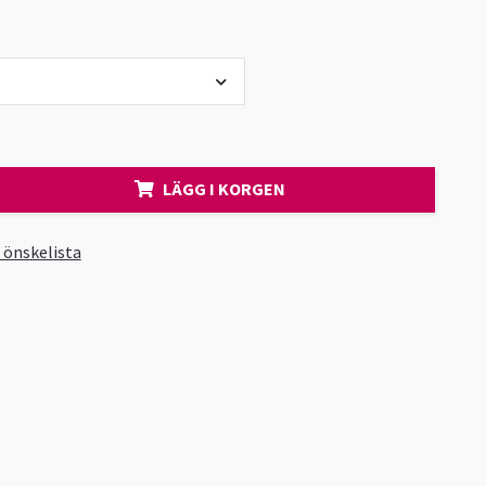
LÄGG I KORGEN
i önskelista