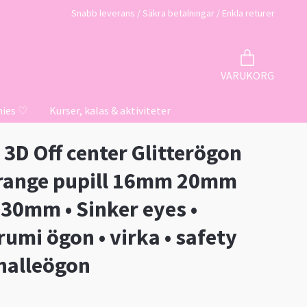
Snabb leverans / Säkra betalningar / Enkla returer
VARUKORG
hies ♡
Kurser, kalas & aktiviteter
 3D Off center Glitterögon
range pupill 16mm 20mm
0mm • Sinker eyes •
umi ögon • virka • safety
 nalleögon