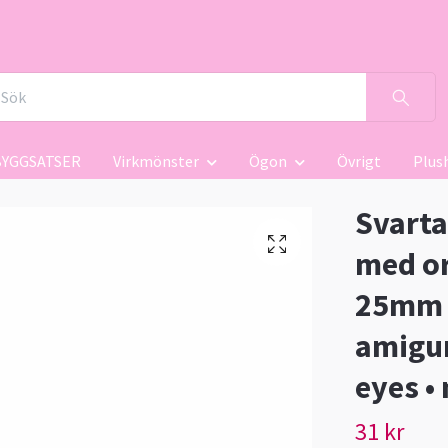
BYGGSATSER
Virkmönster
Ögon
Övrigt
Plus
Svarta
med o
25mm 3
amigur
eyes •
31 kr