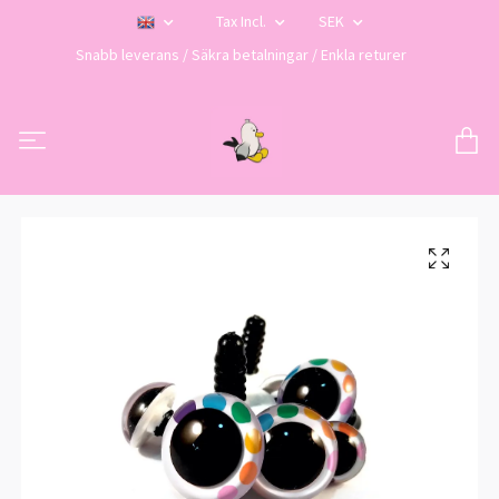
Tax Incl.
SEK
Snabb leverans / Säkra betalningar / Enkla returer