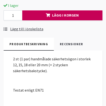
I lager
LÄGG I KORGEN
Lägg till i önskelista
PRODUKTBESKRIVNING
RECENSIONER
2 st (1 par) handmålade säkerhetsögon i storlek
12, 15, 18 eller 20 mm (+ 2 stycken
säkerhetsbakstycke).
Testat enligt EN71