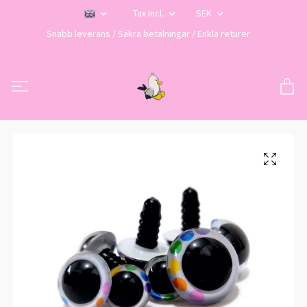
Tax Incl.
SEK
Snabb leverans / Säkra betalningar / Enkla returer