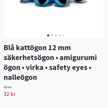
Blå kattögon 12 mm
säkerhetsögon • amigurumi
ögon • virka • safety eyes •
nalleögon
45 kr
32 kr