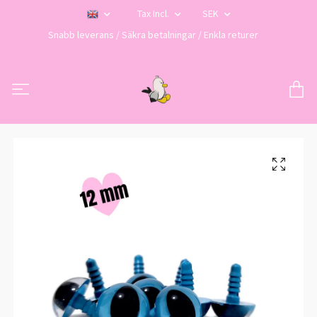
Tax Incl.
SEK
Snabb leverans / Säkra betalningar / Enkla returer