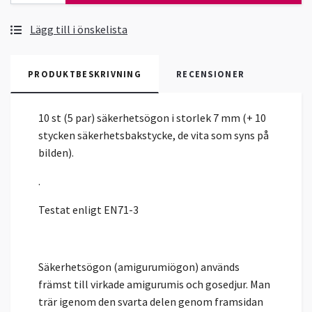
Lägg till i önskelista
PRODUKTBESKRIVNING
RECENSIONER
10 st (5 par) säkerhetsögon i storlek 7 mm (+ 10
stycken säkerhetsbakstycke, de vita som syns på
bilden).
.
Testat enligt EN71-3
Säkerhetsögon (amigurumiögon) används
främst till virkade amigurumis och gosedjur. Man
trär igenom den svarta delen genom framsidan