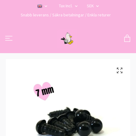
Tax Incl.
SEK
Snabb leverans / Säkra betalningar / Enkla returer