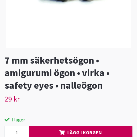
7 mm säkerhetsögon •
amigurumi ögon • virka •
safety eyes • nalleögon
29 kr
I lager
LÄGG I KORGEN