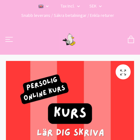
Tax Incl.
SEK
Snabb leverans / Säkra betalningar / Enkla returer