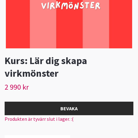
Kurs: Lär dig skapa
virkmönster
2 990 kr
BEVAKA
Produkten är tyvärr slut i lager. :(