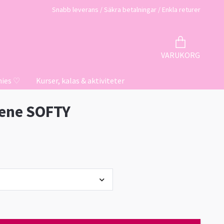
Snabb leverans / Säkra betalningar / Enkla returer
VARUKORG
hies ♡
Kurser, kalas & aktiviteter
iene SOFTY