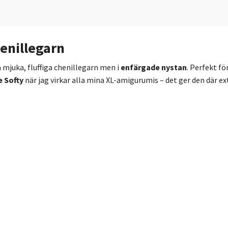
henillegarn
a mjuka, fluffiga chenillegarn men i
enfärgade nystan
. Perfekt fö
e Softy
när jag virkar alla mina XL-amigurumis – det ger den där 