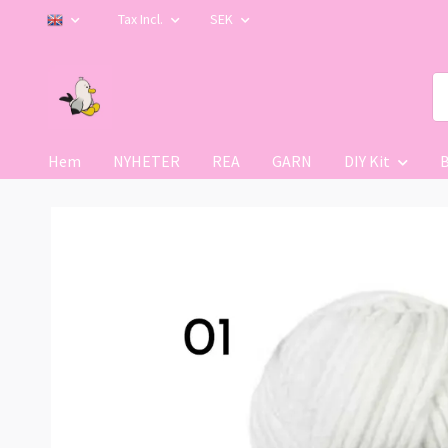
Tax Incl.
SEK
Hem
NYHETER
REA
GARN
DIY Kit