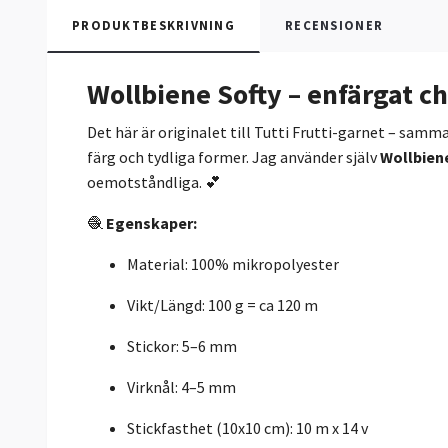
PRODUKTBESKRIVNING
RECENSIONER
Wollbiene Softy – enfärgat c
Det här är originalet till Tutti Frutti-garnet – samm
färg och tydliga former. Jag använder själv
Wollbien
oemotståndliga. 💕
🧶
Egenskaper:
Material: 100% mikropolyester
Vikt/Längd: 100 g = ca 120 m
Stickor: 5–6 mm
Virknål: 4–5 mm
Stickfasthet (10x10 cm): 10 m x 14 v