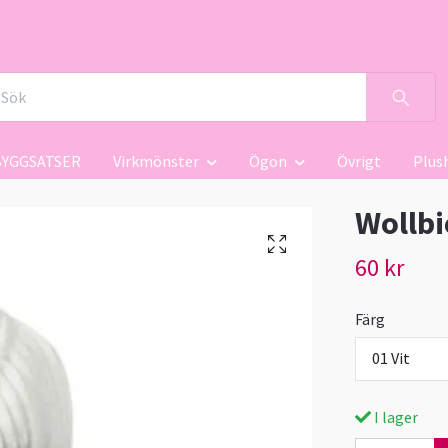
BYGGSATSER
Virkmönster
Ögon
Övrigt
Plus
Wollb
60 kr
Färg
01 Vit
I lager