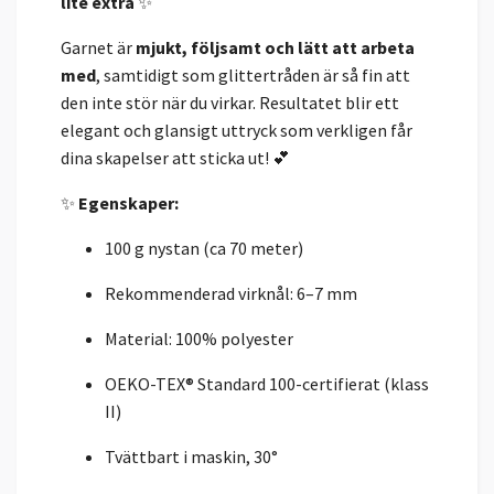
lite extra
✨
Garnet är
mjukt, följsamt och lätt att arbeta
med
, samtidigt som glittertråden är så fin att
den inte stör när du virkar. Resultatet blir ett
elegant och glansigt uttryck som verkligen får
dina skapelser att sticka ut! 💕
✨
Egenskaper:
100 g nystan (ca 70 meter)
Rekommenderad virknål: 6–7 mm
Material: 100% polyester
OEKO-TEX® Standard 100-certifierat (klass
II)
Tvättbart i maskin, 30°