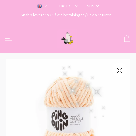
Tax Incl.
SEK
Snabb leverans / Säkra betalningar / Enkla returer