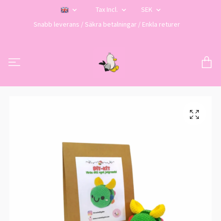
Tax Incl.
SEK
Snabb leverans / Säkra betalningar / Enkla returer