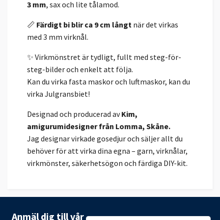
3 mm
, sax och lite tålamod.
📏
Färdigt bi blir ca 9 cm långt
när det virkas
med 3 mm virknål.
✨ Virkmönstret är tydligt, fullt med steg-för-
steg-bilder och enkelt att följa.
Kan du virka fasta maskor och luftmaskor, kan du
virka Julgransbiet!
Designad och producerad av
Kim,
amigurumidesigner från Lomma, Skåne.
Jag designar virkade gosedjur och säljer allt du
behöver för att virka dina egna – garn, virknålar,
virkmönster, säkerhetsögon och färdiga DIY-kit.
Anmäl dig till vår