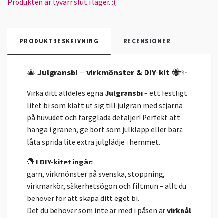
Produkten är tyvärr slut i lager. :(
PRODUKTBESKRIVNING
RECENSIONER
🎄
Julgransbi – virkmönster & DIY-kit
🐝✨
Virka ditt alldeles egna
Julgransbi
– ett festligt
litet bi som klätt ut sig till julgran med stjärna
på huvudet och färgglada detaljer! Perfekt att
hänga i granen, ge bort som julklapp eller bara
låta sprida lite extra julglädje i hemmet.
🧶
I DIY-kitet ingår:
garn, virkmönster på svenska, stoppning,
virkmarkör, säkerhetsögon och filtmun – allt du
behöver för att skapa ditt eget bi.
Det du behöver som inte är med i påsen är
virknål