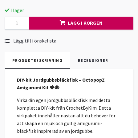
I lager
LÄGG I KORGEN
Lägg till i önskelista
PRODUKTBESKRIVNING
RECENSIONER
DIY-kit Jordgubbsbläckfisk – OctopopZ
Amigurumi Kit 🍓🐙
Virka din egen jordgubbsbläckfisk med detta
kompletta DIY-kit från CrochetByKim. Detta
virkpaket innehåller nästan allt du behöver för
att skapa en mjuk och gullig amigurumi-
bläckfisk inspirerad av en jordgubbe.