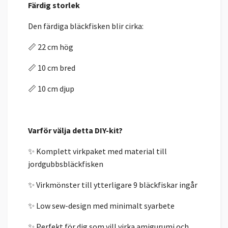
Färdig storlek
Den färdiga bläckfisken blir cirka:
📏 22 cm hög
📏 10 cm bred
📏 10 cm djup
Varför välja detta DIY-kit?
✨ Komplett virkpaket med material till
jordgubbsbläckfisken
✨ Virkmönster till ytterligare 9 bläckfiskar ingår
✨ Low sew-design med minimalt syarbete
✨ Perfekt för dig som vill virka amigurumi och