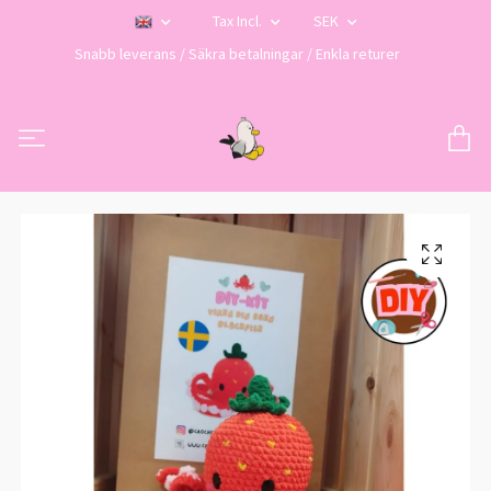
Tax Incl.
SEK
Snabb leverans / Säkra betalningar / Enkla returer