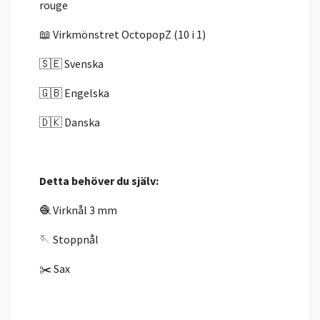
rouge
📖 Virkmönstret OctopopZ (10 i 1)
🇸🇪 Svenska
🇬🇧 Engelska
🇩🇰 Danska
Detta behöver du själv:
🧶 Virknål 3 mm
🪡 Stoppnål
✂️ Sax