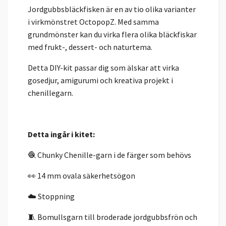
Jordgubbsbläckfisken är en av tio olika varianter
i virkmönstret OctopopZ. Med samma
grundmönster kan du virka flera olika bläckfiskar
med frukt-, dessert- och naturtema.
Detta DIY-kit passar dig som älskar att virka
gosedjur, amigurumi och kreativa projekt i
chenillegarn.
Detta ingår i kitet:
🧶 Chunky Chenille-garn i de färger som behövs
👀 14 mm ovala säkerhetsögon
☁️ Stoppning
🧵 Bomullsgarn till broderade jordgubbsfrön och