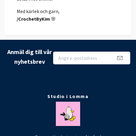
Med kärlek och garn,
/CrochetByKim
🌸
Anmäl dig till vår
nyhetsbrev
Studio i Lomma