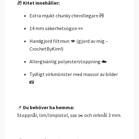
🎁
Kitet innehåller:
Extra mjukt chunky chenillegarn 🧸
14 mm säkerhetsögon 👀
Handgjord filtmun 💋 (gjord av mig –
CrochetByKim!)
Allergivänlig polyesterstoppning ☁️
Tydligt virkmönster med massor av bilder
📸
📌
Du behöver ha hemma:
Stoppnål, lim/limpistol, sax ✂️ och virknål 3 mm.