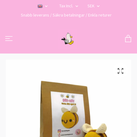
Tax Incl.
SEK
Snabb leverans / Säkra betalningar / Enkla returer