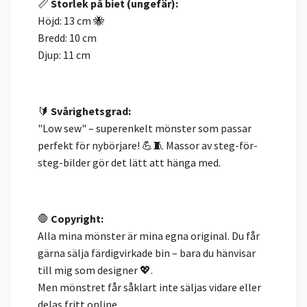
📏
Storlek på biet (ungefär):
Höjd: 13 cm 🐝
Bredd: 10 cm
Djup: 11 cm
🔰
Svårighetsgrad:
"Low sew" – superenkelt mönster som passar
perfekt för nybörjare! 💪🧵 Massor av steg-för-
steg-bilder gör det lätt att hänga med.
🛑
Copyright:
Alla mina mönster är mina egna original. Du får
gärna sälja färdigvirkade bin – bara du hänvisar
till mig som designer 💖.
Men mönstret får såklart inte säljas vidare eller
delas fritt online.