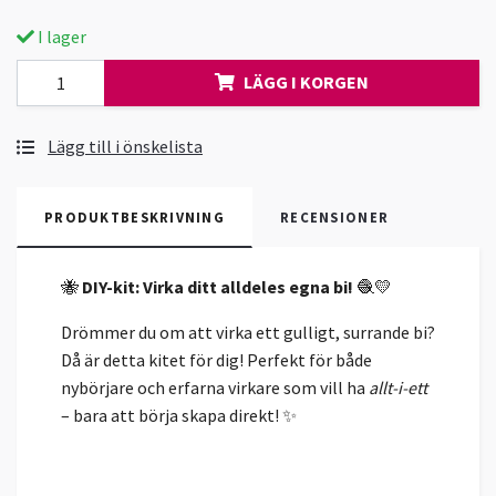
I lager
LÄGG I KORGEN
Lägg till i önskelista
PRODUKTBESKRIVNING
RECENSIONER
🐝
DIY-kit: Virka ditt alldeles egna bi!
🧶💛
Drömmer du om att virka ett gulligt, surrande bi?
Då är detta kitet för dig! Perfekt för både
nybörjare och erfarna virkare som vill ha
allt-i-ett
– bara att börja skapa direkt! ✨