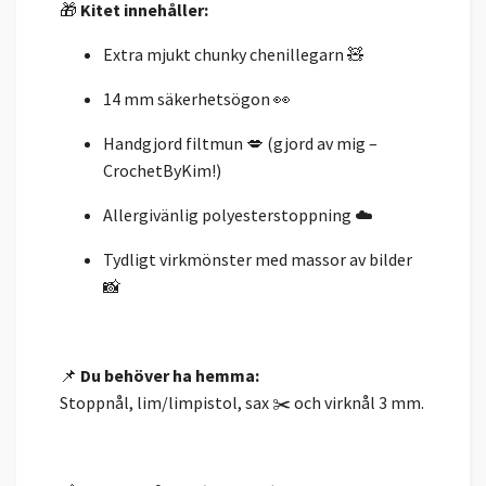
🎁
Kitet innehåller:
Extra mjukt chunky chenillegarn 🧸
14 mm säkerhetsögon 👀
Handgjord filtmun 💋 (gjord av mig –
CrochetByKim!)
Allergivänlig polyesterstoppning ☁️
Tydligt virkmönster med massor av bilder
📸
📌
Du behöver ha hemma:
Stoppnål, lim/limpistol, sax ✂️ och virknål 3 mm.