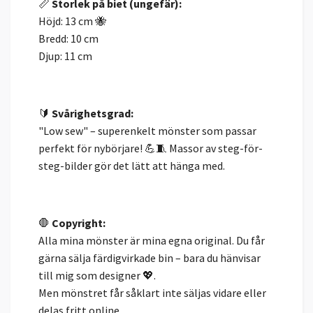
📏
Storlek på biet (ungefär):
Höjd: 13 cm 🐝
Bredd: 10 cm
Djup: 11 cm
🔰
Svårighetsgrad:
"Low sew" – superenkelt mönster som passar
perfekt för nybörjare! 💪🧵 Massor av steg-för-
steg-bilder gör det lätt att hänga med.
🛑
Copyright:
Alla mina mönster är mina egna original. Du får
gärna sälja färdigvirkade bin – bara du hänvisar
till mig som designer 💖.
Men mönstret får såklart inte säljas vidare eller
delas fritt online.