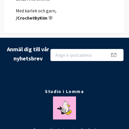
Med kärlek och garn,
/CrochetByKim
🌸
Anmäl dig till vår
nyhetsbrev
Studio i Lomma