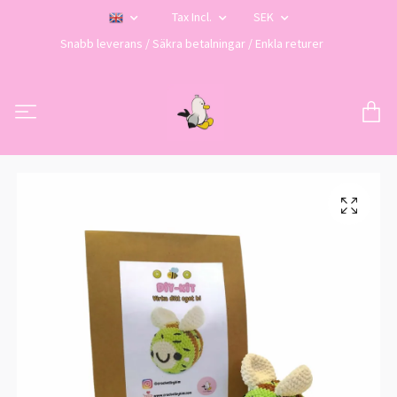
Tax Incl.
SEK
Snabb leverans / Säkra betalningar / Enkla returer