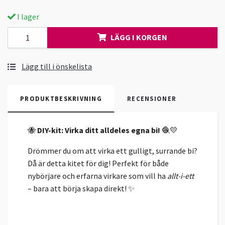
I lager
LÄGG I KORGEN
Lägg till i önskelista
PRODUKTBESKRIVNING
RECENSIONER
🐝
DIY-kit: Virka ditt alldeles egna bi!
🧶💛
Drömmer du om att virka ett gulligt, surrande bi?
Då är detta kitet för dig! Perfekt för både
nybörjare och erfarna virkare som vill ha
allt-i-ett
– bara att börja skapa direkt! ✨