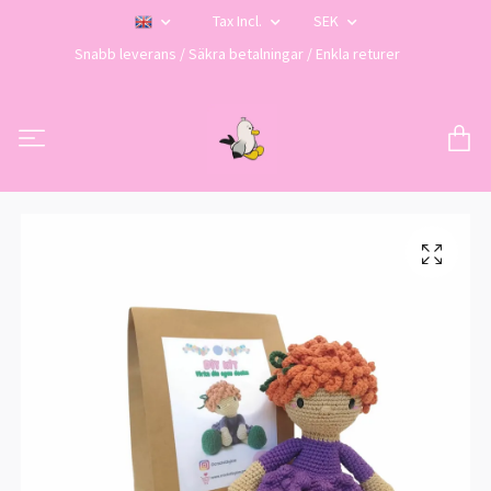
Tax Incl.
SEK
Snabb leverans / Säkra betalningar / Enkla returer