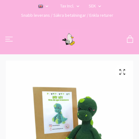
Tax Incl.
SEK
Snabb leverans / Säkra betalningar / Enkla returer