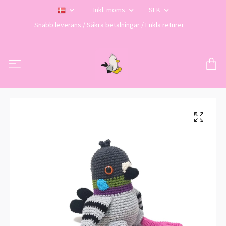
Inkl. moms
SEK
Snabb leverans / Säkra betalningar / Enkla returer