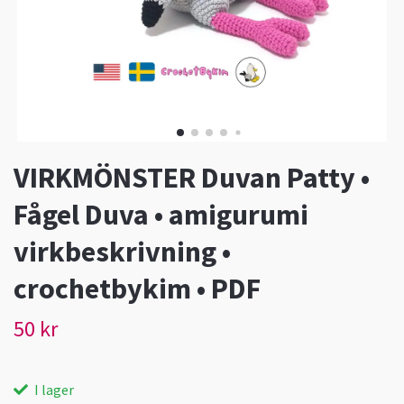
VIRKMÖNSTER Duvan Patty •
Fågel Duva • amigurumi
virkbeskrivning •
crochetbykim • PDF
50 kr
I lager