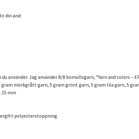
r din and:
 du använder. Jag använder 8/8 bomullsgarn, ”Yarn and colors – E
0 gram mörkgrått garn, 5 gram grönt garn, 5 gram lila garn, 5 gra
n, 15 mm
ergifri polyesterstoppning.