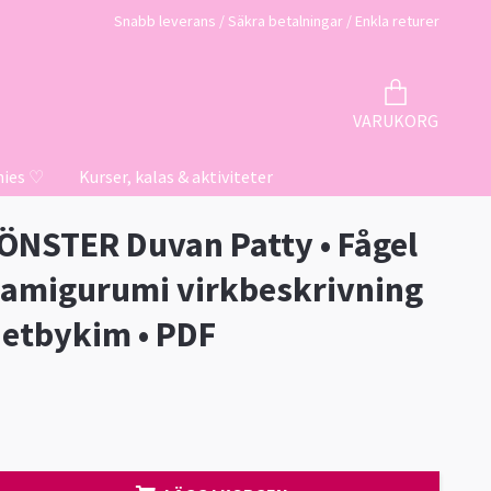
Snabb leverans / Säkra betalningar / Enkla returer
VARUKORG
hies ♡
Kurser, kalas & aktiviteter
NSTER Duvan Patty • Fågel
 amigurumi virkbeskrivning
hetbykim • PDF