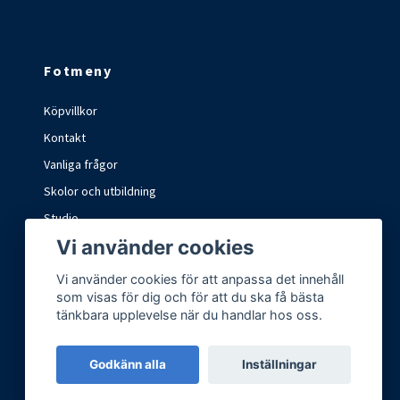
Fotmeny
Köpvillkor
Kontakt
Vanliga frågor
Skolor och utbildning
Studio
Vi använder cookies
Marknader och mässor
Vi använder cookies för att anpassa det innehåll
som visas för dig och för att du ska få bästa
tänkbara upplevelse när du handlar hos oss.
Godkänn alla
Inställningar