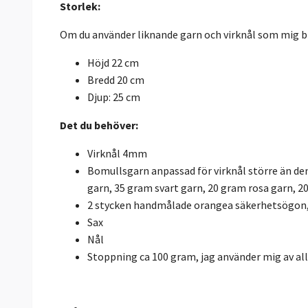
Storlek:
Om du använder liknande garn och virknål som mig bli
Höjd 22 cm
Bredd 20 cm
Djup: 25 cm
Det du behöver:
Virknål 4mm
Bomullsgarn anpassad för virknål större än den
garn, 35 gram svart garn, 20 gram rosa garn, 2
2 stycken handmålade orangea säkerhetsögo
Sax
Nål
Stoppning ca 100 gram, jag använder mig av all