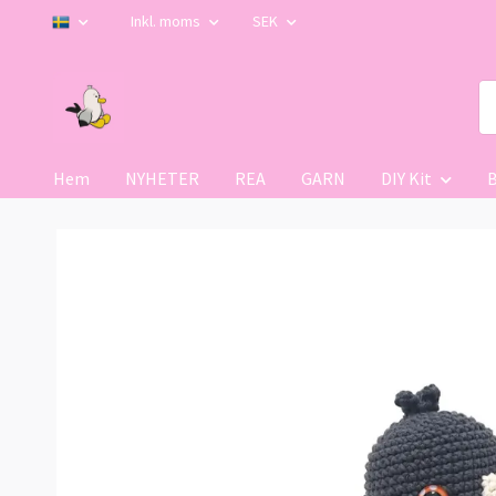
Inkl. moms
SEK
Hem
NYHETER
REA
GARN
DIY Kit