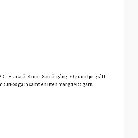
PIC” + virknål 4 mm. Garnåtgång: 70 gram ljusgrått
m turkos garn samt en liten mängd vitt garn.