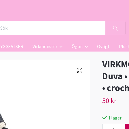
BYGGSATSER
Virkmönster
Ögon
Övrigt
Plus
VIRKMÖ
Duva •
• croc
50 kr
I lager