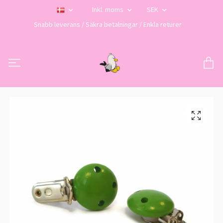
Inkl. moms
SEK
Snabb leverans / Säkra betalningar / Enkla returer