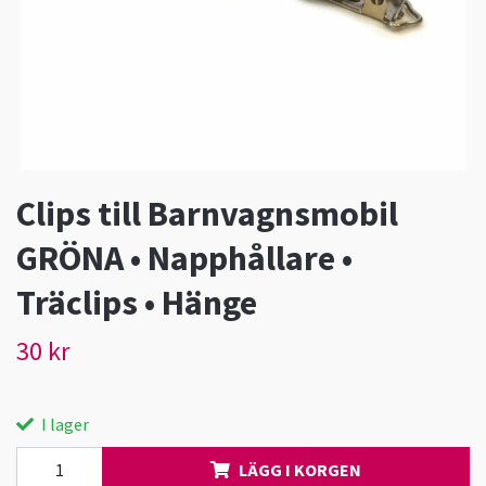
Clips till Barnvagnsmobil
GRÖNA • Napphållare •
Träclips • Hänge
30 kr
I lager
LÄGG I KORGEN