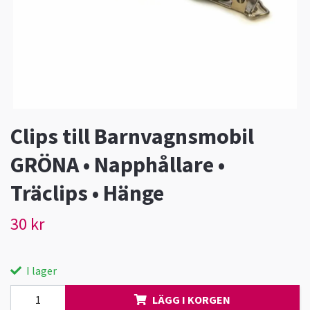
Clips till Barnvagnsmobil
GRÖNA • Napphållare •
Träclips • Hänge
30 kr
I lager
LÄGG I KORGEN