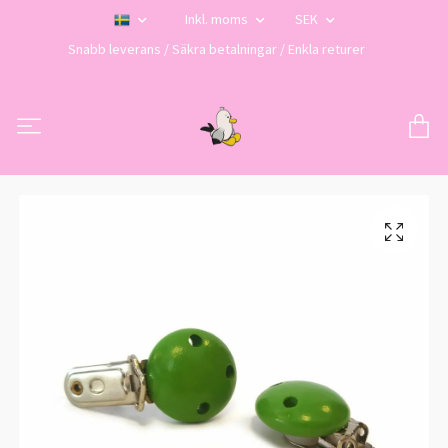
Inkl. moms
SEK
Snabb leverans / Säkra betalningar / Enkla returer