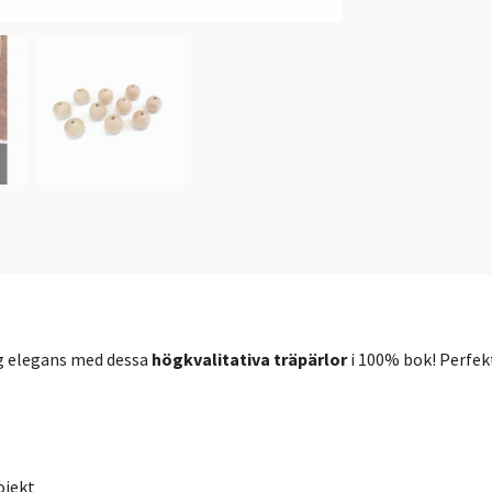
ig elegans med dessa
högkvalitativa träpärlor
i 100% bok! Perfek
ojekt