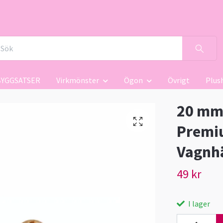
BYGGSATSER
Virkmönster
Ögon
Övrigt
Plus
20 mm 
Premiu
Vagnh
49 kr
I lager