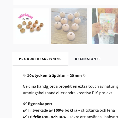
PRODUKTBESKRIVNING
RECENSIONER
✨
10 stycken träpärlor – 20 mm
✨
Ge dina handgjorda projekt en extra touch av naturl
amningshalsband eller andra kreativa DIY-projekt.
🌿
Egenskaper:
✔️ Tillverkade av
100% bokträ
– slitstarka och lena
✔️
Fri från PVC och BPA
– säkra att använda i babypr