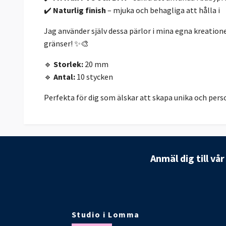
✔️
Naturlig finish
– mjuka och behagliga att hålla i
Jag använder själv dessa pärlor i mina egna kreatione
gränser! ✨🎨
🔹
Storlek:
20 mm
🔹
Antal:
10 stycken
Perfekta för dig som älskar att skapa unika och perso
Anmäl dig till vå
Studio i Lomma