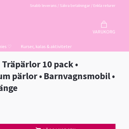
Snabb leverans / Säkra betalningar / Enkla returer
VARUKORG
hies ♡
Kurser, kalas & aktiviteter
Träpärlor 10 pack •
m pärlor • Barnvagnsmobil •
änge