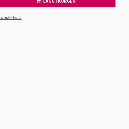
LÄGG I KORGEN
i önskelista