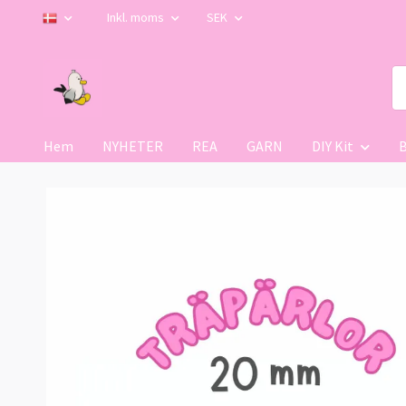
Inkl. moms
SEK
Hem
NYHETER
REA
GARN
DIY Kit