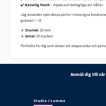
✔️
Naturlig finish
– mjuka och behagliga att hålla i
Jag använder själv dessa pärlor i mina egna kreatione
gränser! ✨🎨
🔹
Storlek:
20 mm
🔹
Antal:
10 stycken
Perfekta för dig som älskar att skapa unika och perso
Anmäl dig till vå
Studio i Lomma