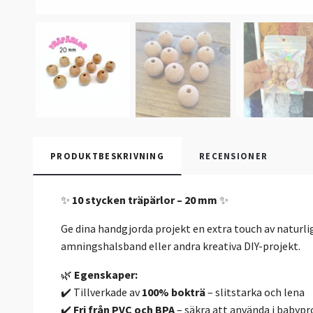
PRODUKTBESKRIVNING
RECENSIONER
✨
10 stycken träpärlor – 20 mm
✨
Ge dina handgjorda projekt en extra touch av naturl
amningshalsband eller andra kreativa DIY-projekt.
🌿
Egenskaper:
✔️ Tillverkade av
100% bokträ
– slitstarka och lena
✔️
Fri från PVC och BPA
– säkra att använda i babypr