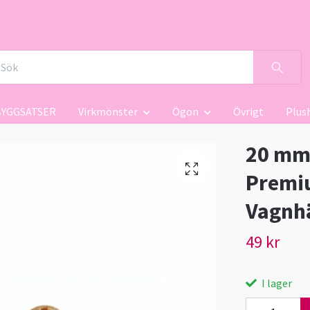
BYGGSATSER
Virkmönster
Ögon
Övrigt
Plus
20 mm 
Premiu
Vagnh
49 kr
I lager