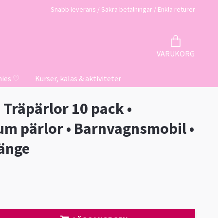
Snabb leverans / Säkra betalningar / Enkla returer
VARUKORG
hies ♡
Kurser, kalas & aktiviteter
Träpärlor 10 pack •
m pärlor • Barnvagnsmobil •
änge