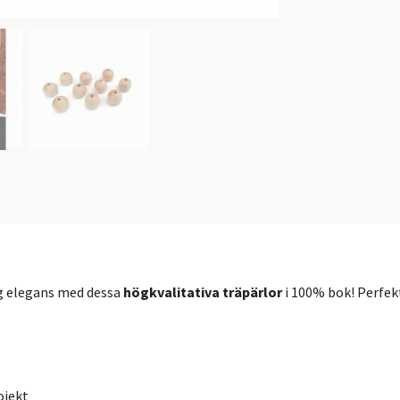
ig elegans med dessa
högkvalitativa träpärlor
i 100% bok! Perfek
ojekt