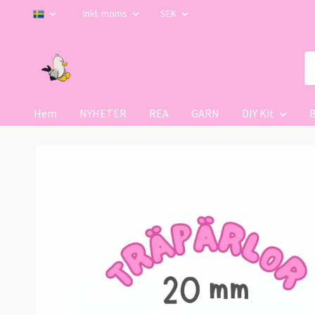
Inkl. moms
SEK
Hem
NYHETER
REA
GARN
DIY Kit