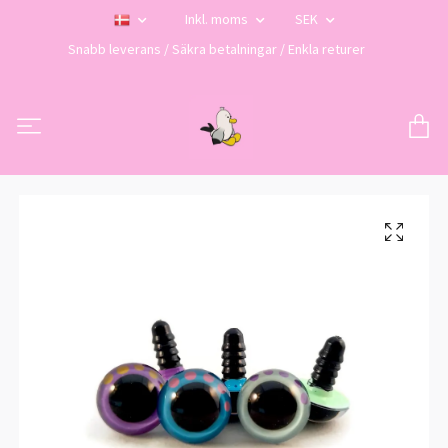
Inkl. moms
SEK
Snabb leverans / Säkra betalningar / Enkla returer