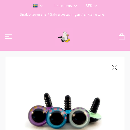
Inkl. moms
SEK
Snabb leverans / Säkra betalningar / Enkla returer