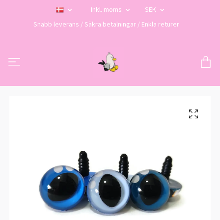
Inkl. moms
SEK
Snabb leverans / Säkra betalningar / Enkla returer