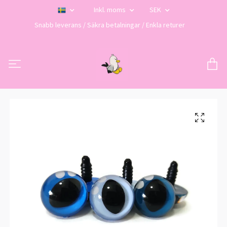
Inkl. moms
SEK
Snabb leverans / Säkra betalningar / Enkla returer