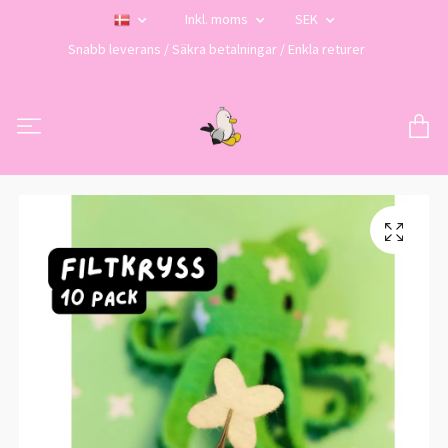
Inkl. moms
SEK
Snabb leverans / Säkra betalningar / Enkla returer