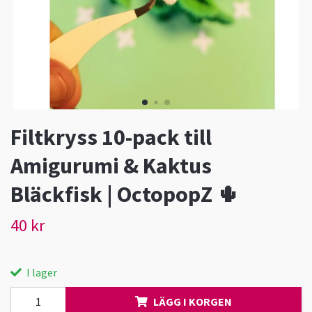
Filtkryss 10-pack till
Amigurumi & Kaktus
Bläckfisk | OctopopZ 🌵
40 kr
I lager
LÄGG I KORGEN