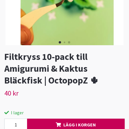
Filtkryss 10-pack till
Amigurumi & Kaktus
Bläckfisk | OctopopZ 🌵
40 kr
I lager
LÄGG I KORGEN