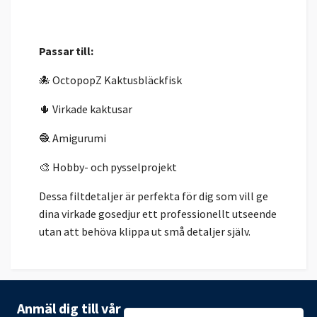
Passar till:
🐙 OctopopZ Kaktusbläckfisk
🌵 Virkade kaktusar
🧶 Amigurumi
🎨 Hobby- och pysselprojekt
Dessa filtdetaljer är perfekta för dig som vill ge
dina virkade gosedjur ett professionellt utseende
utan att behöva klippa ut små detaljer själv.
Anmäl dig till vår