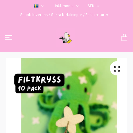
Inkl. moms
SEK
Snabb leverans / Säkra betalningar / Enkla returer