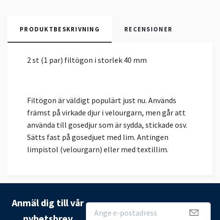
PRODUKTBESKRIVNING
RECENSIONER
2 st (1 par) filtögon i storlek 40 mm
Filtögon är väldigt populärt just nu. Används
främst på virkade djur i velourgarn, men går att
använda till gosedjur som är sydda, stickade osv.
Sätts fast på gosedjuet med lim. Antingen
limpistol (velourgarn) eller med textillim.
Anmäl dig till vår
nyhetsbrev