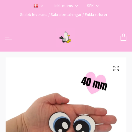
Inkl. moms
SEK
Snabb leverans / Säkra betalningar / Enkla returer