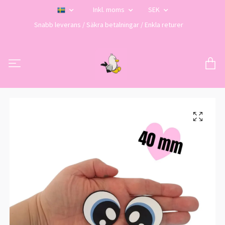
Inkl. moms
SEK
Snabb leverans / Säkra betalningar / Enkla returer