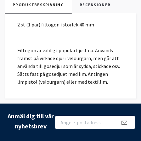
PRODUKTBESKRIVNING
RECENSIONER
2 st (1 par) filtögon i storlek 40 mm
Filtögon är väldigt populärt just nu. Används
främst på virkade djur i velourgarn, men går att
använda till gosedjur som är sydda, stickade osv.
Sätts fast på gosedjuet med lim. Antingen
limpistol (velourgarn) eller med textillim.
Anmäl dig till vår
nyhetsbrev