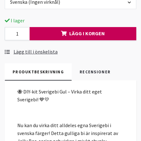
Svenska (Ingen virknål)
I lager
LÄGG I KORGEN
Lägg till i önskelista
PRODUKTBESKRIVNING
RECENSIONER
🐝 DIY-kit Sverigebi Gul – Virka ditt eget
Sverigebi! 💙💛
Nu kan du virka ditt alldeles egna Sverigebi i
svenska färger! Detta gulliga bi är inspirerat av
Jelly Bee-serien och virkas i mjukt chunky