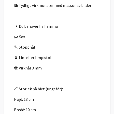
📖 Tydligt virkmönster med massor av bilder
📌 Du behöver ha hemma:
✂️ Sax
🪡 Stoppnål
🧴 Lim eller limpistol
🧶 Virknål 3 mm
📏 Storlek på biet (ungefär):
Höjd: 13 cm
Bredd: 10 cm