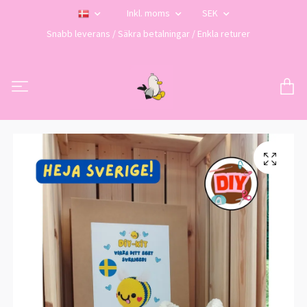
Inkl. moms
SEK
Snabb leverans / Säkra betalningar / Enkla returer