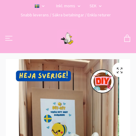
Inkl. moms
SEK
Snabb leverans / Säkra betalningar / Enkla returer