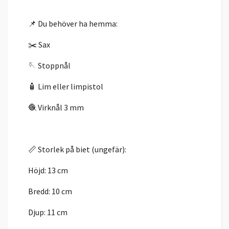
📌 Du behöver ha hemma:
✂️ Sax
🪡 Stoppnål
🧴 Lim eller limpistol
🧶 Virknål 3 mm
📏 Storlek på biet (ungefär):
Höjd: 13 cm
Bredd: 10 cm
Djup: 11 cm