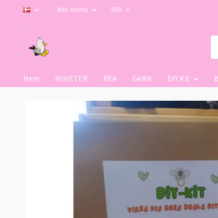
Inkl. moms
SEK
Hem
NYHETER
REA
GARN
DIY Kit