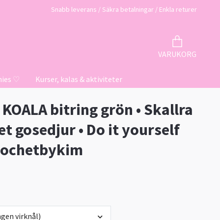
Snabb leverans / Säkra betalningar / Enkla returer
VARUKORG
hies ♡
Kurser, kalas & aktiviteter
t KOALA bitring grön • Skallra
et gosedjur • Do it yourself
Crochetbykim
gen virknål)