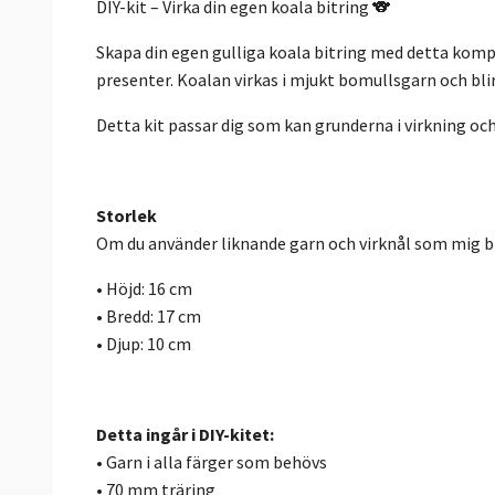
DIY-kit – Virka din egen koala bitring 🐨
Skapa din egen gulliga koala bitring med detta komplet
presenter. Koalan virkas i mjukt bomullsgarn och bli
Detta kit passar dig som kan grunderna i virkning och
Storlek
Om du använder liknande garn och virknål som mig bl
• Höjd: 16 cm
• Bredd: 17 cm
• Djup: 10 cm
Detta ingår i DIY-kitet:
• Garn i alla färger som behövs
• 70 mm träring