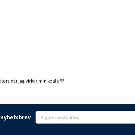
olors
när jag virkar min koala 💛
r nyhetsbrev