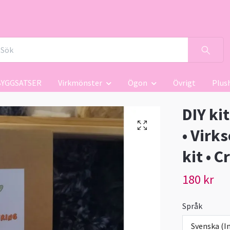
BYGGSATSER
Virkmönster
Ögon
Övrigt
Plus
DIY ki
• Virks
kit • 
180 kr
Språk
Svenska (In