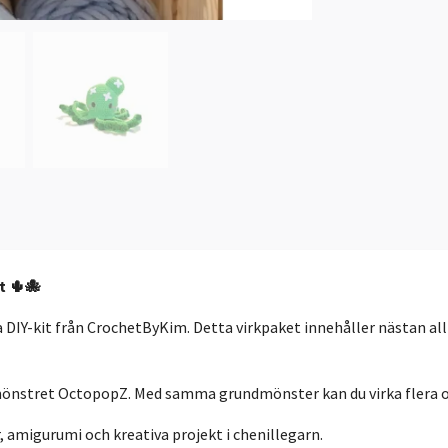
t 🌵🐙
DIY-kit från CrochetByKim. Detta virkpaket innehåller nästan all
rkmönstret OctopopZ. Med samma grundmönster kan du virka flera o
r, amigurumi och kreativa projekt i chenillegarn.