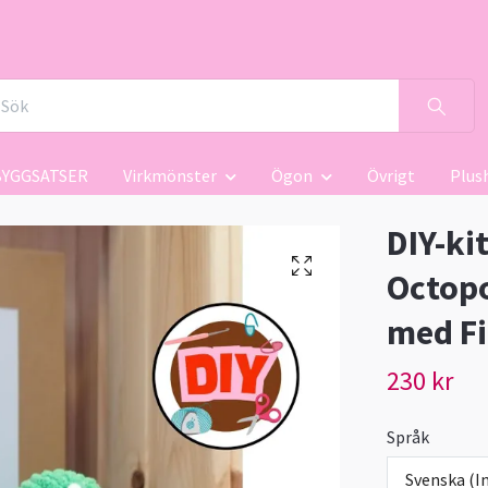
BYGGSATSER
Virkmönster
Ögon
Övrigt
Plus
DIY-ki
Octopo
med Fi
230 kr
Språk
Svenska (In