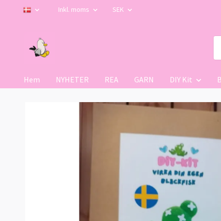
Inkl. moms
SEK
Hem
NYHETER
REA
GARN
DIY Kit