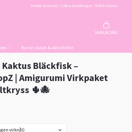
Snabb leverans / Säkra betalningar / Enkla returer
VARUKORG
hies ♡
Kurser, kalas & aktiviteter
t Kaktus Bläckfisk –
pZ | Amigurumi Virkpaket
ltkryss 🌵🐙
gen virknål)