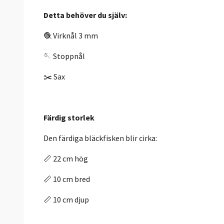
Detta behöver du själv:
🧶 Virknål 3 mm
🪡 Stoppnål
✂️ Sax
Färdig storlek
Den färdiga bläckfisken blir cirka:
📏 22 cm hög
📏 10 cm bred
📏 10 cm djup