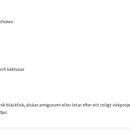
kfisken
 och kaktusar
unik bläckfisk, älskar amigurumi eller letar efter ett roligt virkpro
djur.