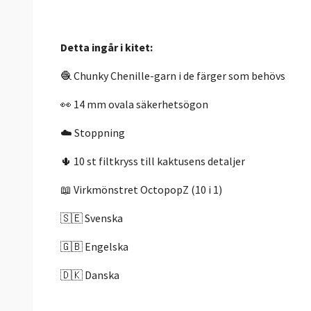
Detta ingår i kitet:
🧶 Chunky Chenille-garn i de färger som behövs
👀 14 mm ovala säkerhetsögon
☁️ Stoppning
🌵 10 st filtkryss till kaktusens detaljer
📖 Virkmönstret OctopopZ (10 i 1)
🇸🇪 Svenska
🇬🇧 Engelska
🇩🇰 Danska