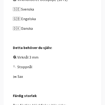
🇸🇪 Svenska
🇬🇧 Engelska
🇩🇰 Danska
Detta behöver du själv:
🧶 Virknål 3 mm
🪡 Stoppnål
✂️ Sax
Färdig storlek