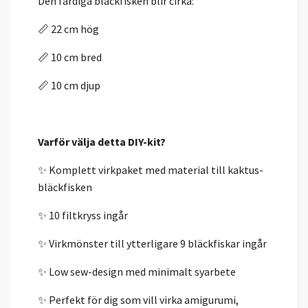
Den färdiga bläckfisken blir cirka:
📏 22 cm hög
📏 10 cm bred
📏 10 cm djup
Varför välja detta DIY-kit?
✨ Komplett virkpaket med material till kaktus-
bläckfisken
✨ 10 filtkryss ingår
✨ Virkmönster till ytterligare 9 bläckfiskar ingår
✨ Low sew-design med minimalt syarbete
✨ Perfekt för dig som vill virka amigurumi,