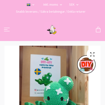
Inkl. moms
SEK
Snabb leverans / Säkra betalningar / Enkla returer