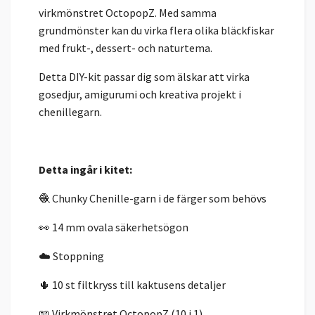
virkmönstret OctopopZ. Med samma
grundmönster kan du virka flera olika bläckfiskar
med frukt-, dessert- och naturtema.
Detta DIY-kit passar dig som älskar att virka
gosedjur, amigurumi och kreativa projekt i
chenillegarn.
Detta ingår i kitet:
🧶 Chunky Chenille-garn i de färger som behövs
👀 14 mm ovala säkerhetsögon
☁️ Stoppning
🌵 10 st filtkryss till kaktusens detaljer
📖 Virkmönstret OctopopZ (10 i 1)