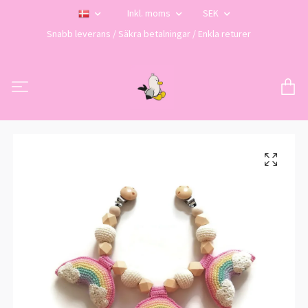
Inkl. moms
SEK
Snabb leverans / Säkra betalningar / Enkla returer