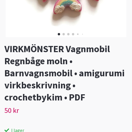
VIRKMÖNSTER Vagnmobil
Regnbåge moln •
Barnvagnsmobil • amigurumi
virkbeskrivning •
crochetbykim • PDF
50 kr
I lager