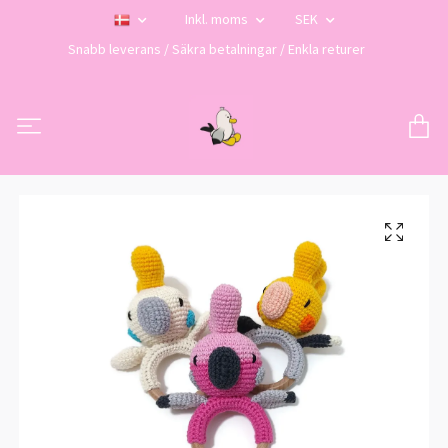
Inkl. moms
SEK
Snabb leverans / Säkra betalningar / Enkla returer