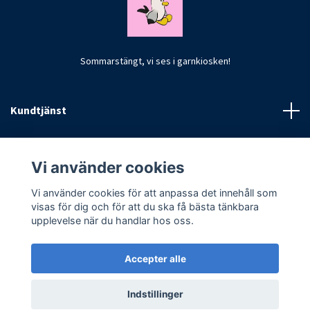
Sommarstängt, vi ses i garnkiosken!
Kundtjänst
Fotmeny
Vi använder cookies
Vi använder cookies för att anpassa det innehåll som
visas för dig och för att du ska få bästa tänkbara
upplevelse när du handlar hos oss.
Accepter alle
© 2026 CrochetByKim
Indstillinger