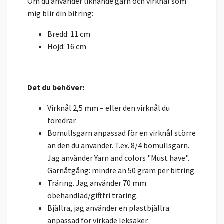
Om du använder liknande garn och virknål som
mig blir din bitring:
Bredd: 11 cm
Höjd: 16 cm
Det du behöver:
Virknål 2,5 mm – eller den virknål du
föredrar.
Bomullsgarn anpassad för en virknål större
än den du använder. T.ex. 8/4 bomullsgarn.
Jag använder Yarn and colors "Must have".
Garnåtgång: mindre än 50 gram per bitring.
Träring. Jag använder 70 mm
obehandlad/giftfri träring.
Bjällra, jag använder en plastbjällra
anpassad för virkade leksaker.