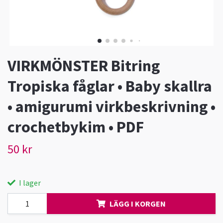
VIRKMÖNSTER Bitring
Tropiska fåglar • Baby skallra
• amigurumi virkbeskrivning •
crochetbykim • PDF
50 kr
I lager
LÄGG I KORGEN