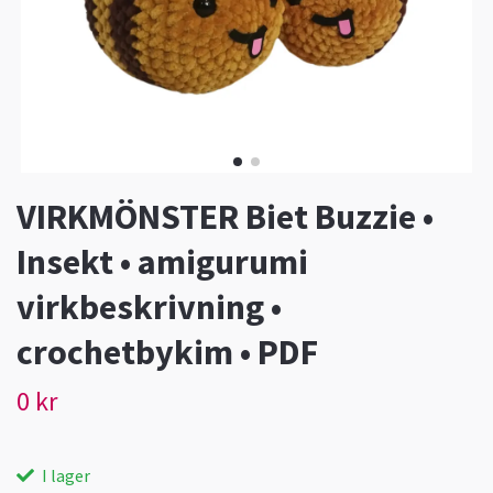
VIRKMÖNSTER Biet Buzzie •
Insekt • amigurumi
virkbeskrivning •
crochetbykim • PDF
0 kr
I lager