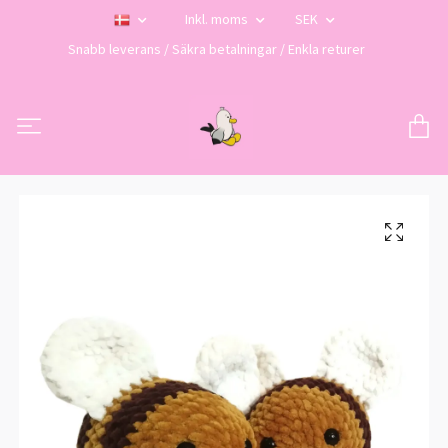
Inkl. moms
SEK
Snabb leverans / Säkra betalningar / Enkla returer